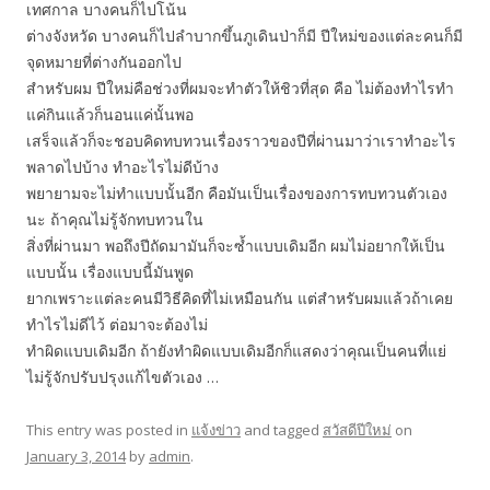
เทศกาล บางคนก็ไปโน้น
ต่างจังหวัด บางคนก็ไปลำบากขึ้นภูเดินป่าก็มี ปีใหม่ของแต่ละคนก็มี
จุดหมายที่ต่างกันออกไป
สำหรับผม ปีใหม่คือช่วงที่ผมจะทำตัวให้ชิวที่สุด คือ ไม่ต้องทำไรทำ
แค่กินแล้วก็นอนแค่นั้นพอ
เสร็จแล้วก็จะชอบคิดทบทวนเรื่องราวของปีที่ผ่านมาว่าเราทำอะไร
พลาดไปบ้าง ทำอะไรไม่ดีบ้าง
พยายามจะไม่ทำแบบนั้นอีก คือมันเป็นเรื่องของการทบทวนตัวเอง
นะ ถ้าคุณไม่รู้จักทบทวนใน
สิ่งที่ผ่านมา พอถึงปีถัดมามันก็จะซ้ำแบบเดิมอีก ผมไม่อยากให้เป็น
แบบนั้น เรื่องแบบนี้มันพูด
ยากเพราะแต่ละคนมีวิธีคิดที่ไม่เหมือนกัน แต่สำหรับผมแล้วถ้าเคย
ทำไรไม่ดีไว้ ต่อมาจะต้องไม่
ทำผิดแบบเดิมอีก ถ้ายังทำผิดแบบเดิมอีกก็แสดงว่าคุณเป็นคนที่แย่
ไม่รู้จักปรับปรุงแก้ไขตัวเอง …
This entry was posted in
แจ้งข่าว
and tagged
สวัสดีปีใหม่
on
January 3, 2014
by
admin
.