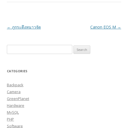
Post
←
ภูกระดึงหนาวจัด
Canon EOS M
→
navigation
Search
for:
CATEGORIES
Backpack
Camera
GreenPlanet
Hardware
MySQL
PHP
Software