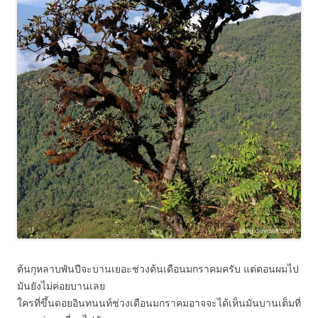
ต้นกุหลาบพันปีจะบานเยอะช่วงต้นเดือนมกราคมครับ แต่ตอนผมไป
มันยังไม่ค่อยบานเลย
ใครที่ขึ้นดอยอินทนนท์ช่วงเดือนมกราคมอาจจะได้เห็นมันบานเต็มที่