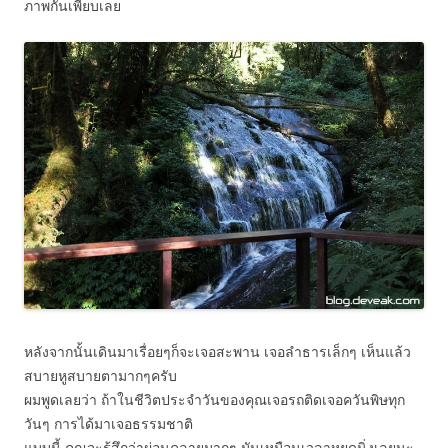
ภาพกันเพียบเลย
หลังจากนั้นเดินมาเรื่อยๆก็จะเจอสะพาน เจอลำธารเล็กๆ เห็นแล้ว
สบายหูสบายตามากๆครับ
ผมพูดเลยว่า ถ้าในชีวิตประจำวันของคุณเจอรถติดเจอควันพิษทุก
วันๆ การได้มาเจอธรรมชาติ
แบบนี้ คุณจะรู้สึกว่าผ่อนคลายมากๆ มันเหมือนเวลาหยุดนิ่งเลยนะ