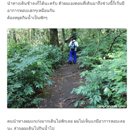
นำทางเดินช้าลงก็ได้นะครับ ตัวผมเองตอนที่เดินมาถึงช่วงนี้ก็เริ่มมี
อาการหอบแฮกๆเหมือนกัน
ต้องหยุดกินน้ำเป็นพักๆ
คนนำทางผมแกเก่งมากเดินไม่พักเลย ผมไม่เห็นแกมีอาการหอบเลย
นะ ส่วนผมเดินไปกินน้ำไป