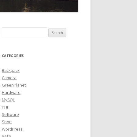
Search
for:
CATEGORIES
Backpack
Camera
GreenPlanet
Hardware
MySQL
PHP
Software
Sport
WordPress
สงสัย