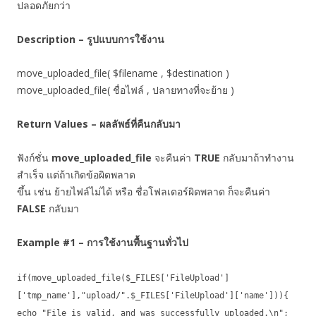
ปลอดภัยกว่า
Description – รูปแบบการใช้งาน
move_uploaded_file( $filename , $destination )
move_uploaded_file( ชื่อไฟล์ , ปลายทางที่จะย้าย )
Return Values – ผลลัพธ์ที่คืนกลับมา
ฟังก์ชั่น
move_uploaded_file
จะคืนค่า
TRUE
กลับมาถ้าทำงาน
สำเร็จ แต่ถ้าเกิดข้อผิดพลาด
ขึ้น เช่น ย้ายไฟล์ไม่ได้ หรือ ชื่อโฟลเดอร์ผิดพลาด ก็จะคืนค่า
FALSE
กลับมา
Example #1 – การใช้งานพื้นฐานทั่วไป
if(move_uploaded_file($_FILES['FileUpload']
['tmp_name'],"upload/".$_FILES['FileUpload']['name'])){
echo "File is valid, and was successfully uploaded.\n";